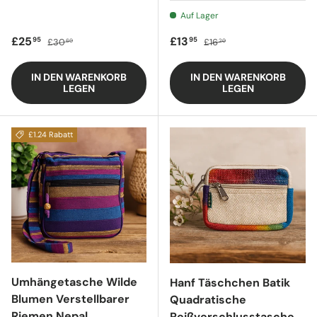
Auf Lager
Verkaufspreis
Regulärer Preis
Verkaufspreis
Regulärer Preis
£25
£13
95
95
£30
£16
60
20
IN DEN WARENKORB
IN DEN WARENKORB
LEGEN
LEGEN
£1.24 Rabatt
Umhängetasche Wilde
Hanf Täschchen Batik
Blumen Verstellbarer
Quadratische
Riemen Nepal
Reißverschlusstasche