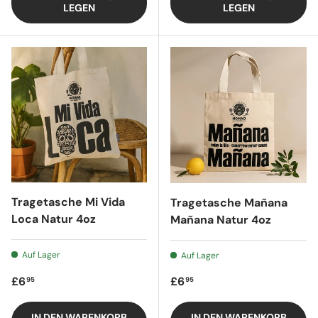
LEGEN
LEGEN
Tragetasche Mi Vida
Tragetasche Mañana
Loca Natur 4oz
Mañana Natur 4oz
Auf Lager
Auf Lager
Regulärer Preis
Regulärer Preis
£6
£6
95
95
IN DEN WARENKORB
IN DEN WARENKORB