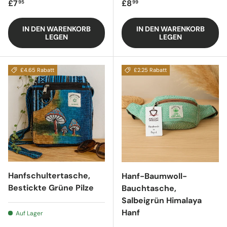
Regulärer Preis
Regulärer Preis
£7
£8
95
99
IN DEN WARENKORB
IN DEN WARENKORB
LEGEN
LEGEN
£4.65 Rabatt
£2.25 Rabatt
Hanfschultertasche,
Hanf-Baumwoll-
Bestickte Grüne Pilze
Bauchtasche,
Salbeigrün Himalaya
Hanf
Auf Lager