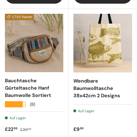
£7.55 Rabatt
Bauchtasche
Wendbare
Gürteltasche Hanf
Baumwolltasche
Baumwolle Sortiert
38x42cm 2 Designs
★★★★★
(8)
Auf Lager
Auf Lager
Verkaufspreis
Regulärer Preis
Regulärer Preis
£22
£9
99
99
£30
54