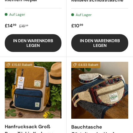
Auf Lager
Auf Lager
Verkaufspreis
Regulärer Preis
Regulärer Preis
£14
£10
99
99
£16
23
IN DEN WARENKORB
IN DEN WARENKORB
LEGEN
LEGEN
£15.61 Rabatt
£4.93 Rabatt
Hanfrucksack Groß
Bauchtasche