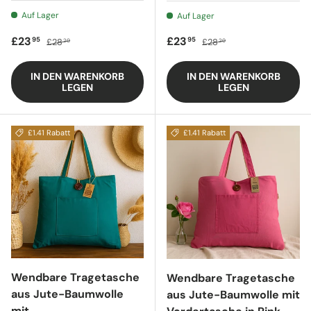
Auf Lager
Auf Lager
Verkaufspreis
Regulärer Preis
Verkaufspreis
Regulärer Preis
£23
£23
95
95
£28
£28
20
20
IN DEN WARENKORB
IN DEN WARENKORB
LEGEN
LEGEN
£1.41 Rabatt
£1.41 Rabatt
Wendbare Tragetasche
Wendbare Tragetasche
aus Jute-Baumwolle
aus Jute-Baumwolle mit
mit