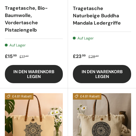
Tragetasche, Bio-
Tragetasche
Baumwolle,
Naturbeige Buddha
Vordertasche
Mandala Ledergriffe
Pistaziengelb
Auf Lager
Auf Lager
Verkaufspreis
Regulärer Preis
Verkaufspreis
Regulärer Preis
£15
£23
99
99
£17
£28
40
80
IN DEN WARENKORB
IN DEN WARENKORB
LEGEN
LEGEN
£4.81 Rabatt
£4.81 Rabatt