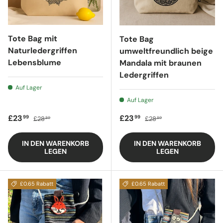
Tote Bag mit
Tote Bag
Naturledergriffen
umweltfreundlich beige
Lebensblume
Mandala mit braunen
Ledergriffen
Auf Lager
Auf Lager
Verkaufspreis
Regulärer Preis
Verkaufspreis
Regulärer Preis
£23
£23
99
99
£28
£28
80
80
IN DEN WARENKORB
IN DEN WARENKORB
LEGEN
LEGEN
£0.65 Rabatt
£0.65 Rabatt