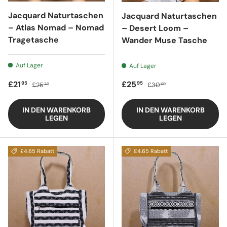
Jacquard Naturtaschen
Jacquard Naturtaschen
– Atlas Nomad – Nomad
– Desert Loom –
Tragetasche
Wander Muse Tasche
Auf Lager
Auf Lager
Verkaufspreis
Regulärer Preis
Verkaufspreis
Regulärer Preis
£21
£25
95
95
£25
£30
20
60
IN DEN WARENKORB
IN DEN WARENKORB
LEGEN
LEGEN
£4.65 Rabatt
£4.65 Rabatt