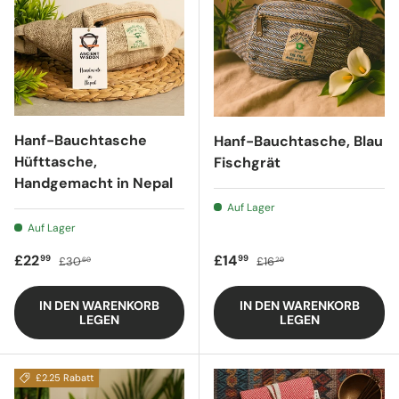
Hanf-Bauchtasche
Hanf-Bauchtasche, Blau
Hüfttasche,
Fischgrät
Handgemacht in Nepal
Auf Lager
Auf Lager
Verkaufspreis
Regulärer Preis
Verkaufspreis
Regulärer Preis
£22
£14
99
99
£30
£16
60
20
IN DEN WARENKORB
IN DEN WARENKORB
LEGEN
LEGEN
£2.25 Rabatt