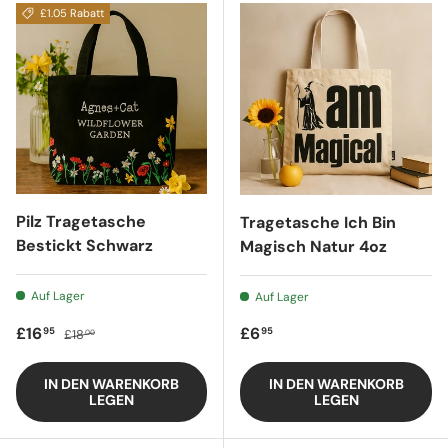
£1.05 Rabatt
Pilz Tragetasche
Tragetasche Ich Bin
Bestickt Schwarz
Magisch Natur 4oz
Auf Lager
Auf Lager
Verkaufspreis
Regulärer Preis
Regulärer Preis
£16
£6
95
95
£18
00
IN DEN WARENKORB
IN DEN WARENKORB
LEGEN
LEGEN