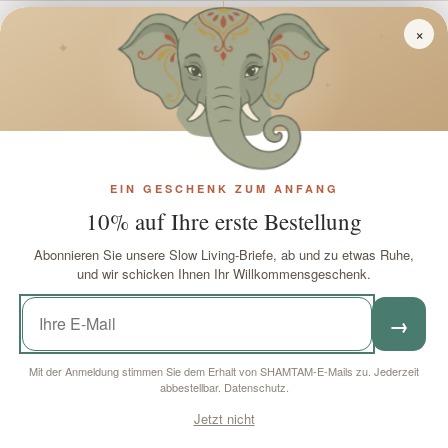
£4.65 Rabatt
×
✦
✦
✦
EIN GESCHENK ZUM ANFANG
10% auf Ihre erste Bestellung
Hanfbestickte
Hanftasche Für Telefon
Abonnieren Sie unsere Slow Living-Briefe, ab und zu etwas Ruhe,
Pilztasche – Nepal
Und Tabak Himalaya
und wir schicken Ihnen Ihr Willkommensgeschenk.
Auf Lager
Auf Lager
→
Verkaufspreis
Regulärer Preis
Regulärer Preis
£25
£10
95
99
£30
60
Mit der Anmeldung stimmen Sie dem Erhalt von SHAMTAM-E-Mails zu. Jederzeit
abbestellbar.
Datenschutz
.
IN DEN WARENKORB
IN DEN WARENKORB
LEGEN
LEGEN
Jetzt nicht