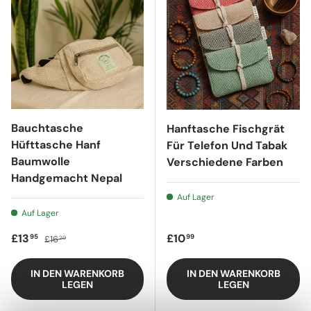
Bauchtasche
Hanftasche Fischgrät
Hüfttasche Hanf
Für Telefon Und Tabak
Baumwolle
Verschiedene Farben
Handgemacht Nepal
Auf Lager
Auf Lager
Verkaufspreis
Regulärer Preis
Regulärer Preis
£13
£10
95
99
£16
20
IN DEN WARENKORB
IN DEN WARENKORB
LEGEN
LEGEN