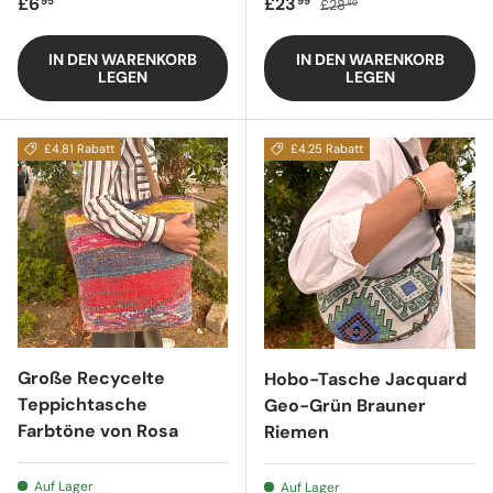
Regulärer Preis
Verkaufspreis
Regulärer Preis
£6
£23
95
99
£28
80
IN DEN WARENKORB
IN DEN WARENKORB
LEGEN
LEGEN
£4.81 Rabatt
£4.25 Rabatt
Große Recycelte
Hobo-Tasche Jacquard
Teppichtasche
Geo-Grün Brauner
Farbtöne von Rosa
Riemen
Auf Lager
Auf Lager