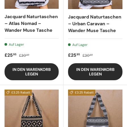
Jacquard Naturtaschen
Jacquard Naturtaschen
– Atlas Nomad –
– Urban Caravan –
Wander Muse Tasche
Wander Muse Tasche
Auf Lager
Auf Lager
Verkaufspreis
Regulärer Preis
Verkaufspreis
Regulärer Preis
£25
£25
95
95
£30
£30
60
60
IN DEN WARENKORB
IN DEN WARENKORB
LEGEN
LEGEN
£3.25 Rabatt
£3.25 Rabatt