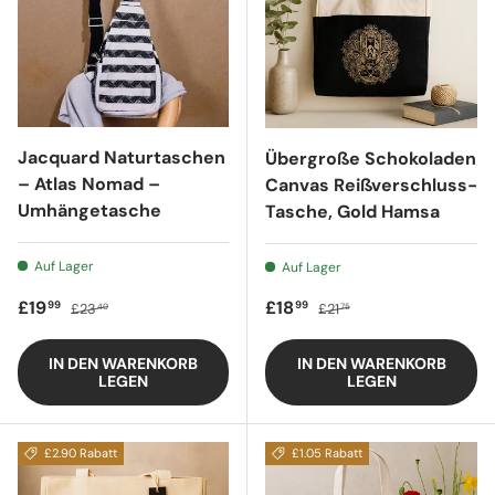
Jacquard Naturtaschen
Übergroße Schokoladen
– Atlas Nomad –
Canvas Reißverschluss-
Umhängetasche
Tasche, Gold Hamsa
Auf Lager
Auf Lager
Verkaufspreis
Regulärer Preis
Verkaufspreis
Regulärer Preis
£19
£18
99
99
£23
£21
40
75
IN DEN WARENKORB
IN DEN WARENKORB
LEGEN
LEGEN
£2.90 Rabatt
£1.05 Rabatt