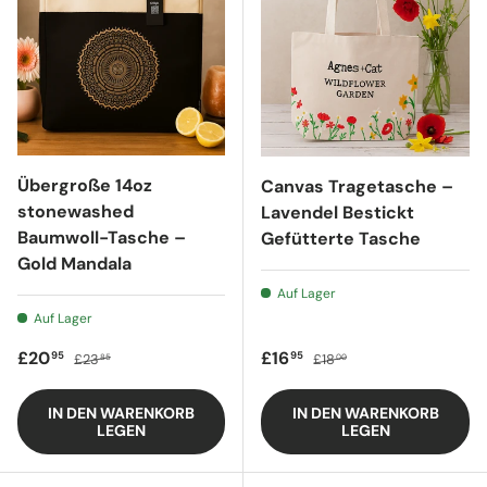
Übergroße 14oz
Canvas Tragetasche –
stonewashed
Lavendel Bestickt
Baumwoll-Tasche –
Gefütterte Tasche
Gold Mandala
Auf Lager
Auf Lager
Verkaufspreis
Regulärer Preis
Verkaufspreis
Regulärer Preis
£20
£16
95
95
£23
£18
85
00
IN DEN WARENKORB
IN DEN WARENKORB
LEGEN
LEGEN