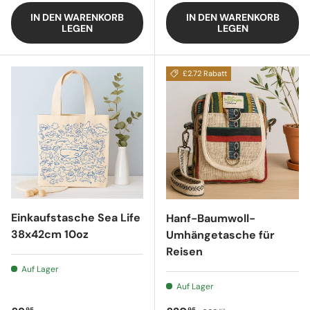
IN DEN WARENKORB
IN DEN WARENKORB
LEGEN
LEGEN
£2.72 Rabatt
Einkaufstasche Sea Life
Hanf-Baumwoll-
38x42cm 10oz
Umhängetasche für
Reisen
Auf Lager
Auf Lager
Regulärer Preis
95
95