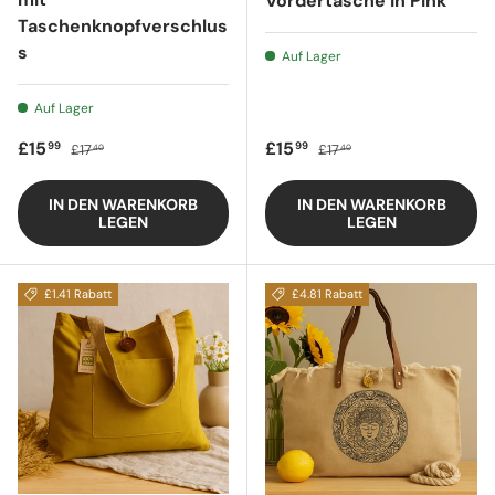
Vordertasche in Pink
Taschenknopfverschlus
s
Auf Lager
Auf Lager
Verkaufspreis
Regulärer Preis
Verkaufspreis
Regulärer Preis
£15
£15
99
99
£17
£17
40
40
IN DEN WARENKORB
IN DEN WARENKORB
LEGEN
LEGEN
£1.41 Rabatt
£4.81 Rabatt