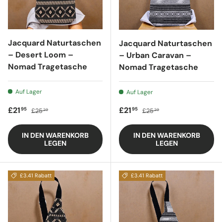
Jacquard Naturtaschen
Jacquard Naturtaschen
– Desert Loom –
– Urban Caravan –
Nomad Tragetasche
Nomad Tragetasche
Auf Lager
Auf Lager
Verkaufspreis
Regulärer Preis
Verkaufspreis
Regulärer Preis
£21
£21
95
95
£25
£25
20
20
IN DEN WARENKORB
IN DEN WARENKORB
LEGEN
LEGEN
£3.41 Rabatt
£3.41 Rabatt