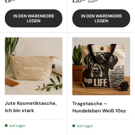
Regulärer Preis
Verkaufspreis
£9
£20
£23
67
IN DEN WARENKORB
IN DEN WARENKORB
LEGEN
LEGEN
Jute Kosmetiktasche,
Tragetasche –
Ich bin stark
Hundeleben Weiß 10oz
Auf Lager
Auf Lager