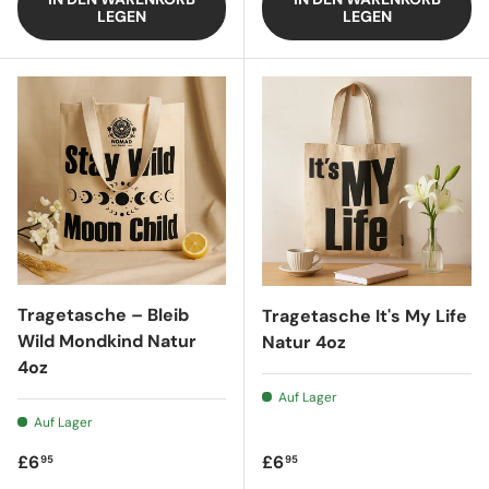
LEGEN
LEGEN
Tragetasche – Bleib
Tragetasche It's My Life
Wild Mondkind Natur
Natur 4oz
4oz
Auf Lager
Auf Lager
Regulärer Preis
Regulärer Preis
£6
£6
95
95