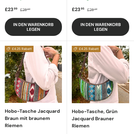
Verkaufspreis
Regulärer Preis
Verkaufspreis
Regulärer Preis
£23
£23
99
95
£28
£28
80
20
IN DEN WARENKORB
IN DEN WARENKORB
LEGEN
LEGEN
£4.25 Rabatt
£4.25 Rabatt
Hobo-Tasche Jacquard
Hobo-Tasche, Grün
Braun mit braunem
Jacquard Brauner
Riemen
Riemen