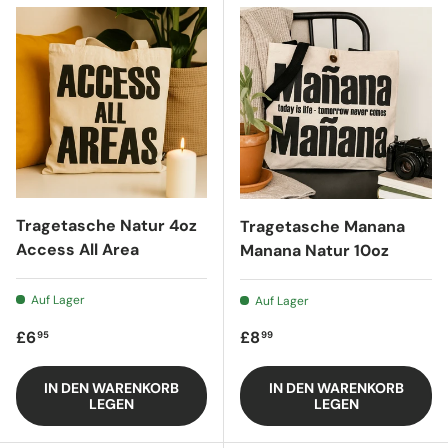
Tragetasche Natur 4oz
Tragetasche Manana
Access All Area
Manana Natur 10oz
Auf Lager
Auf Lager
Regulärer Preis
Regulärer Preis
£6
£8
95
99
IN DEN WARENKORB
IN DEN WARENKORB
LEGEN
LEGEN