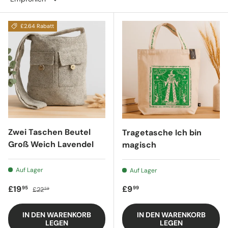
£2.64 Rabatt
Zwei Taschen Beutel
Tragetasche Ich bin
Groß Weich Lavendel
magisch
Auf Lager
Auf Lager
Verkaufspreis
Regulärer Preis
Regulärer Preis
£19
£9
95
99
£22
59
IN DEN WARENKORB
IN DEN WARENKORB
LEGEN
LEGEN