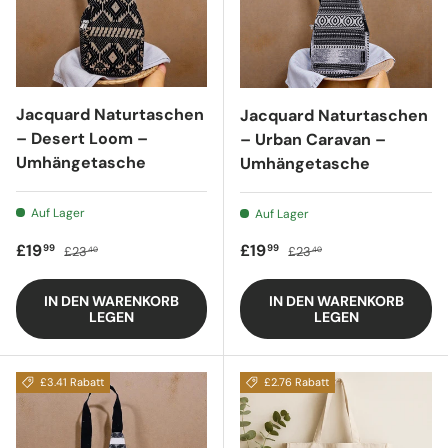
Jacquard Naturtaschen
Jacquard Naturtaschen
– Desert Loom –
– Urban Caravan –
Umhängetasche
Umhängetasche
Auf Lager
Auf Lager
Verkaufspreis
Regulärer Preis
Verkaufspreis
Regulärer Preis
£19
£19
99
99
£23
£23
40
40
IN DEN WARENKORB
IN DEN WARENKORB
LEGEN
LEGEN
£3.41 Rabatt
£2.76 Rabatt