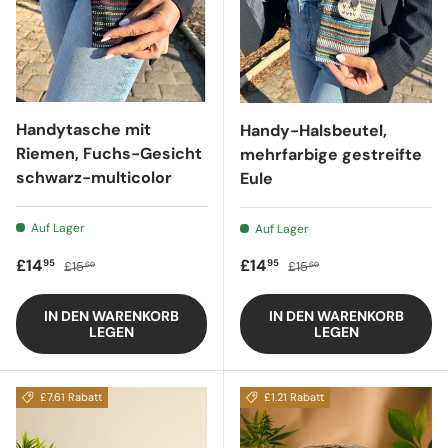
Handytasche mit
Handy-Halsbeutel,
Riemen, Fuchs-Gesicht
mehrfarbige gestreifte
schwarz-multicolor
Eule
Auf Lager
Auf Lager
Verkaufspreis
Regulärer Preis
Verkaufspreis
Regulärer Preis
£14
£14
95
95
£15
£15
60
60
IN DEN WARENKORB
IN DEN WARENKORB
LEGEN
LEGEN
£7.61 Rabatt
£1.21 Rabatt