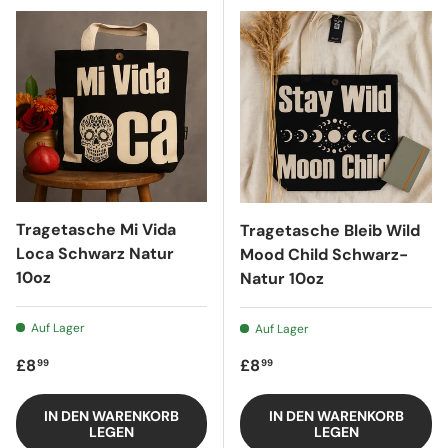
Tragetasche Mi Vida
Tragetasche Bleib Wild
Loca Schwarz Natur
Mood Child Schwarz-
10oz
Natur 10oz
Auf Lager
Auf Lager
Regulärer Preis
Regulärer Preis
£8
£8
99
99
IN DEN WARENKORB
IN DEN WARENKORB
LEGEN
LEGEN