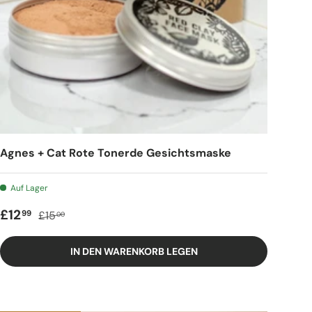
Agnes + Cat Rote Tonerde Gesichtsmaske
Auf Lager
Verkaufspreis
Regulärer Preis
£12
99
£15
00
IN DEN WARENKORB LEGEN