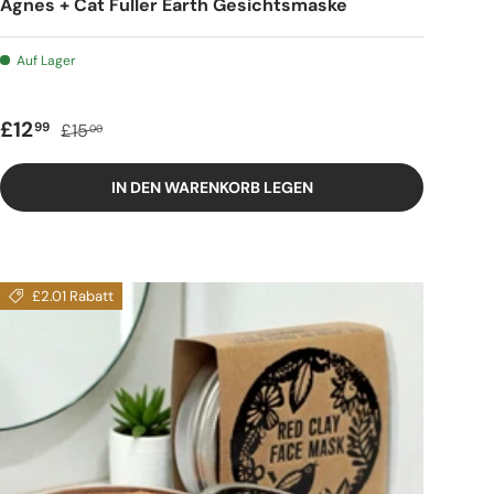
Agnes + Cat Fuller Earth Gesichtsmaske
Auf Lager
Verkaufspreis
Regulärer Preis
£12
99
£15
00
IN DEN WARENKORB LEGEN
£2.01 Rabatt