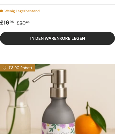
Wenig Lagerbestand
Verkaufspreis
Regulärer Preis
£16
95
£20
85
IN DEN WARENKORB LEGEN
£3.90 Rabatt