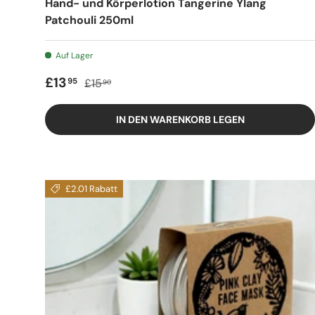
Hand- und Körperlotion Tangerine Ylang
Patchouli 250ml
Auf Lager
Verkaufspreis
Regulärer Preis
£13
95
£15
90
IN DEN WARENKORB LEGEN
£2.01 Rabatt