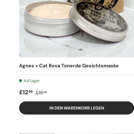
Agnes + Cat Rosa Tonerde Gesichtsmaske
Auf Lager
Verkaufspreis
Regulärer Preis
£12
99
£15
00
IN DEN WARENKORB LEGEN