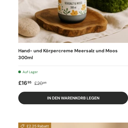
Hand- und Körpercreme Meersalz und Moos
300ml
Auf Lager
Verkaufspreis
Regulärer Preis
£16
95
£20
85
IN DEN WARENKORB LEGEN
£2.25 Rabatt