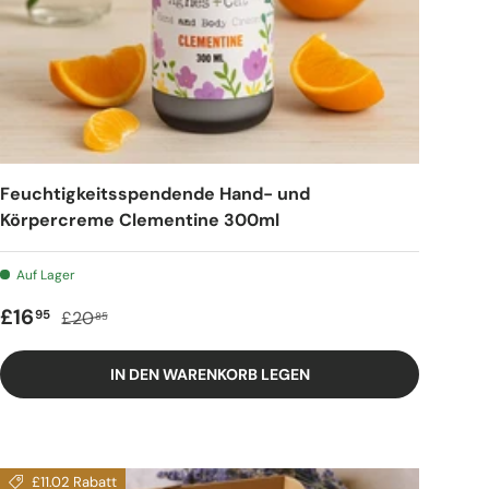
Feuchtigkeitsspendende Hand- und
Körpercreme Clementine 300ml
Auf Lager
Verkaufspreis
Regulärer Preis
£16
95
£20
85
IN DEN WARENKORB LEGEN
£11.02 Rabatt