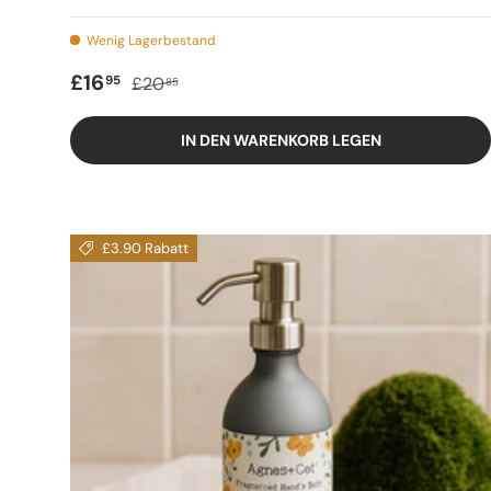
Wenig Lagerbestand
Verkaufspreis
Regulärer Preis
£16
95
£20
85
IN DEN WARENKORB LEGEN
£3.90 Rabatt