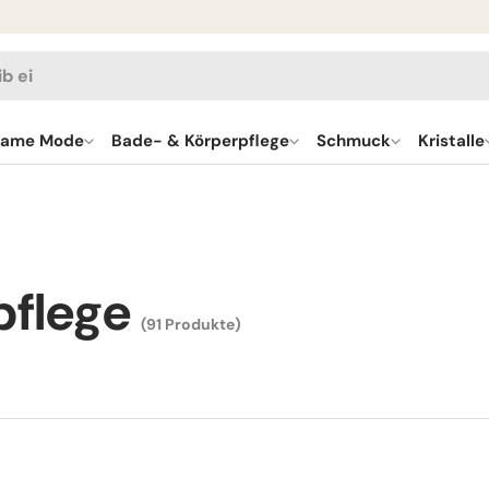
en
same Mode
Bade- & Körperpflege
Schmuck
Kristalle
pflege
(91 Produkte)