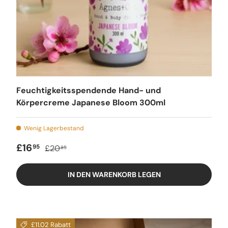
Feuchtigkeitsspendende Hand- und
Körpercreme Japanese Bloom 300ml
Wenig Lagerbestand
Verkaufspreis
Regulärer Preis
£16
95
£20
85
IN DEN WARENKORB LEGEN
£11.02 Rabatt