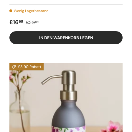
Wenig Lagerbestand
Verkaufspreis
Regulärer Preis
£16
95
£20
85
IN DEN WARENKORB LEGEN
£3.90 Rabatt