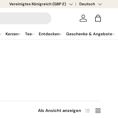
Land/Region
Vereinigtes Königreich (GBP £)
Sprache
Deutsch
Anmelden
Tasche
Kerzen
Tee
Entdecken
Geschenke & Angebote
Liste
Raster
Als Ansicht anzeigen