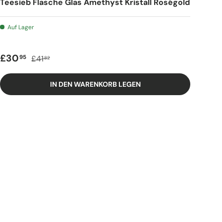
Teesieb Flasche Glas Amethyst Kristall Roségold
Auf Lager
Verkaufspreis
Regulärer Preis
£30
95
£41
82
IN DEN WARENKORB LEGEN