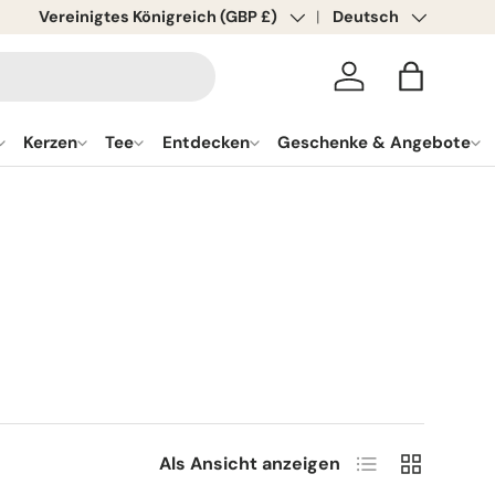
Land/Region
Vereinigtes Königreich (GBP £)
Sprache
Deutsch
Anmelden
Tasche
Kerzen
Tee
Entdecken
Geschenke & Angebote
Liste
Raster
Als Ansicht anzeigen