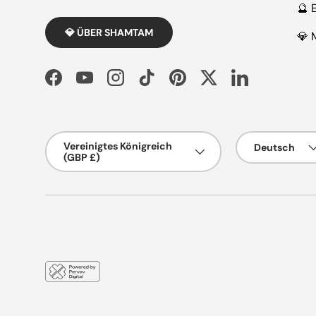
🔮 
💎 ÜBER SHAMTAM
💎 
Facebook
YouTube
Instagram
TikTok
Pinterest
Twitter
LinkedIn
Land/Region
Sprache
Vereinigtes Königreich
Deutsch
(GBP £)