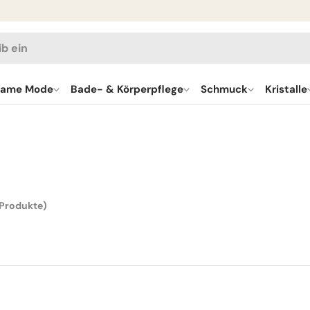
en
same Mode
Bade- & Körperpflege
Schmuck
Kristalle
 Produkte)