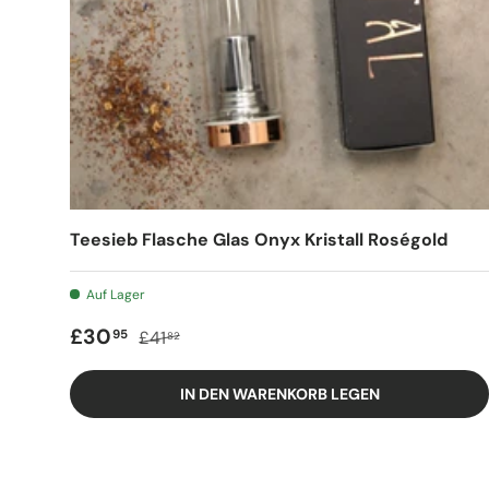
Teesieb Flasche Glas Onyx Kristall Roségold
Auf Lager
Verkaufspreis
Regulärer Preis
£30
95
£41
82
IN DEN WARENKORB LEGEN