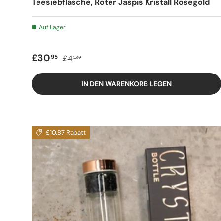
Teesiebflasche, Roter Jaspis Kristall Roségold
Auf Lager
Verkaufspreis
Regulärer Preis
£30
95
£41
82
IN DEN WARENKORB LEGEN
£10.87 Rabatt