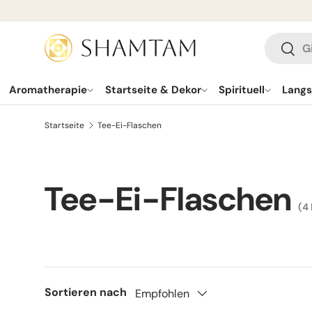
ZUM INHALT SPRINGEN
Suchen
Such
Aromatherapie
Startseite & Dekor
Spirituell
Lang
Startseite
Tee-Ei-Flaschen
Tee-Ei-Flaschen
(4
Sortieren nach
Empfohlen