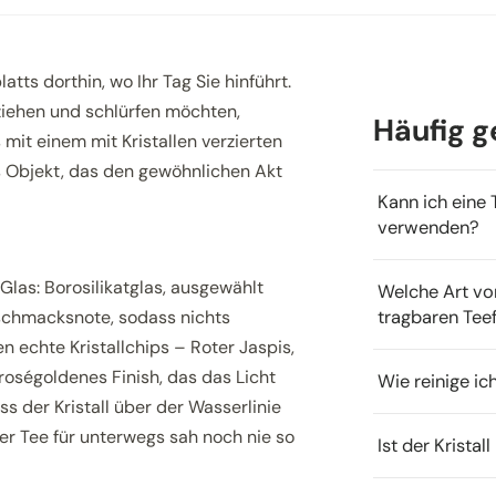
tts dorthin, wo Ihr Tag Sie hinführt.
 ziehen und schlürfen möchten,
Häufig g
 mit einem mit Kristallen verzierten
s Objekt, das den gewöhnlichen Akt
Kann ich eine 
verwenden?
s Glas: Borosilikatglas, ausgewählt
Welche Art vo
eschmacksnote, sodass nichts
tragbaren Teef
n echte Kristallchips – Roter Jaspis,
roségoldenes Finish, das das Licht
Wie reinige ic
ass der Kristall über der Wasserlinie
ser Tee für unterwegs sah noch nie so
Ist der Kristal