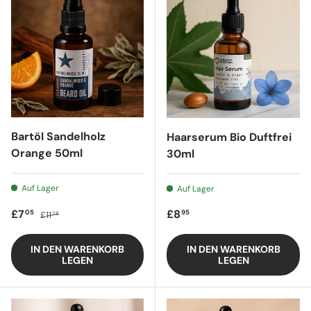
Bartöl Sandelholz
Haarserum Bio Duftfrei
Orange 50ml
30ml
Auf Lager
Auf Lager
Verkaufspreis
Regulärer Preis
Regulärer Preis
£7
£8
05
95
£11
28
IN DEN WARENKORB
IN DEN WARENKORB
LEGEN
LEGEN