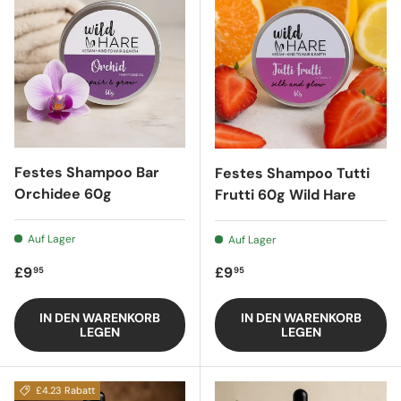
Festes Shampoo Bar
Festes Shampoo Tutti
Orchidee 60g
Frutti 60g Wild Hare
Auf Lager
Auf Lager
Regulärer Preis
Regulärer Preis
£9
£9
95
95
IN DEN WARENKORB
IN DEN WARENKORB
LEGEN
LEGEN
£4.23 Rabatt