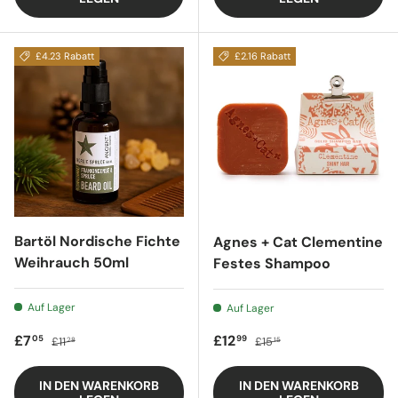
£4.23 Rabatt
£2.16 Rabatt
Bartöl Nordische Fichte
Agnes + Cat Clementine
Weihrauch 50ml
Festes Shampoo
Auf Lager
Auf Lager
Verkaufspreis
Regulärer Preis
Verkaufspreis
Regulärer Preis
£7
£12
05
99
£11
£15
28
15
IN DEN WARENKORB
IN DEN WARENKORB