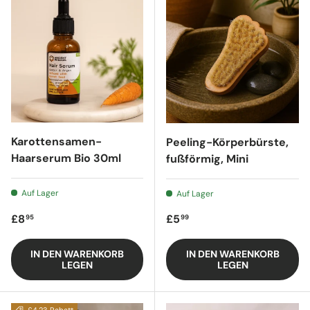
Karottensamen-
Peeling-Körperbürste,
Haarserum Bio 30ml
fußförmig, Mini
Auf Lager
Auf Lager
Regulärer Preis
Regulärer Preis
£8
£5
95
99
IN DEN WARENKORB
IN DEN WARENKORB
LEGEN
LEGEN