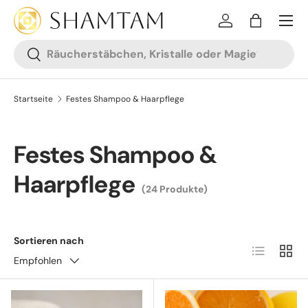
ZUM INHALT SPRINGEN
Anmelden
Tasche
Suchen
Suchen
Startseite
Festes Shampoo & Haarpflege
Festes Shampoo &
Haarpflege
(24 Produkte)
Sortieren nach
Liste
Raste
Empfohlen