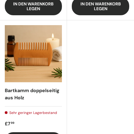
IN DEN WARENKORB
IN DEN WARENKORB
LEGEN
LEGEN
Bartkamm doppelseitig
aus Holz
Sehr geringer Lagerbestand
Regulärer Preis
£7
99