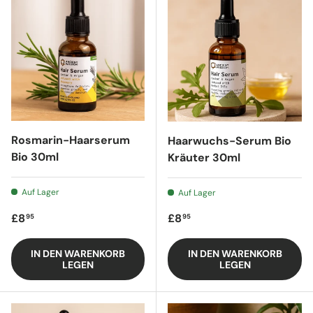
Rosmarin-Haarserum
Haarwuchs-Serum Bio
Bio 30ml
Kräuter 30ml
Auf Lager
Auf Lager
Regulärer Preis
Regulärer Preis
£8
£8
95
95
IN DEN WARENKORB
IN DEN WARENKORB
LEGEN
LEGEN