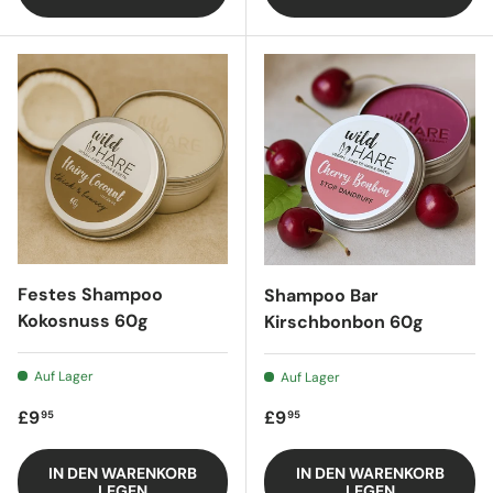
Festes Shampoo
Shampoo Bar
Kokosnuss 60g
Kirschbonbon 60g
Auf Lager
Auf Lager
Regulärer Preis
Regulärer Preis
£9
£9
95
95
IN DEN WARENKORB
IN DEN WARENKORB
LEGEN
LEGEN