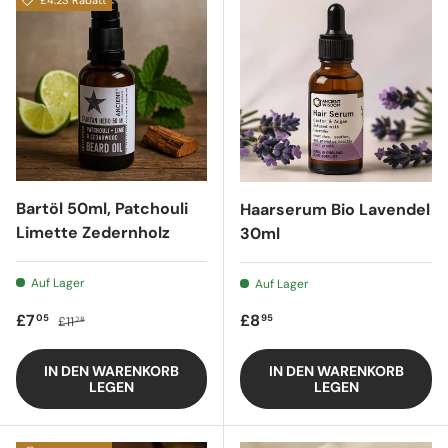
£4.23 Rabatt
Bartöl 50ml, Patchouli
Haarserum Bio Lavendel
Limette Zedernholz
30ml
Auf Lager
Auf Lager
Verkaufspreis
Regulärer Preis
Regulärer Preis
£7
£8
05
95
£11
28
IN DEN WARENKORB
IN DEN WARENKORB
LEGEN
LEGEN