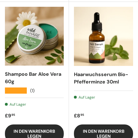
Shampoo Bar Aloe Vera
Haarwuchsserum Bio-
60g
Pfefferminze 30ml
★★★★★
(1)
Auf Lager
Auf Lager
Regulärer Preis
Regulärer Preis
£9
£8
95
95
IN DEN WARENKORB
IN DEN WARENKORB
LEGEN
LEGEN