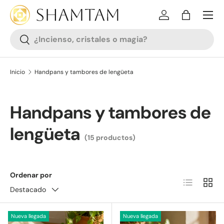
SALTAR AL CONTENIDO
Iniciar sesión
Bolsa
Buscar
Buscar
Inicio
Handpans y tambores de lengüeta
Handpans y tambores de
lengüeta
(15 productos)
Ordenar por
Lista
Cuadr
Destacado
Nueva llegada
Nueva llegada