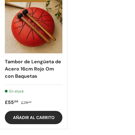
Tambor de Lengüeta de
Acero 16cm Rojo Om
con Baquetas
En stock
Precio de oferta
Precio regular
£55
00
£79
20
AÑADIR AL CARRITO