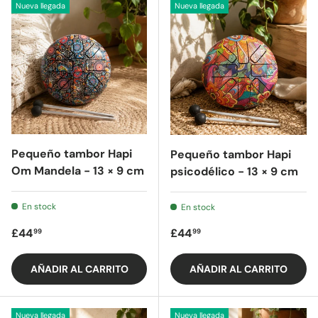
Nueva llegada
Nueva llegada
Pequeño tambor Hapi
Pequeño tambor Hapi
Om Mandela - 13 × 9 cm
psicodélico - 13 × 9 cm
En stock
En stock
Precio regular
Precio regular
£44
£44
99
99
AÑADIR AL CARRITO
AÑADIR AL CARRITO
Nueva llegada
Nueva llegada