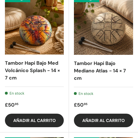
Tambor Hapi Bajo Med
Tambor Hapi Bajo
Volcánico Splash - 14 ×
Mediano Atlas - 14 × 7
7 cm
cm
En stock
En stock
Precio regular
Precio regular
£50
£50
95
95
AÑADIR AL CARRITO
AÑADIR AL CARRITO