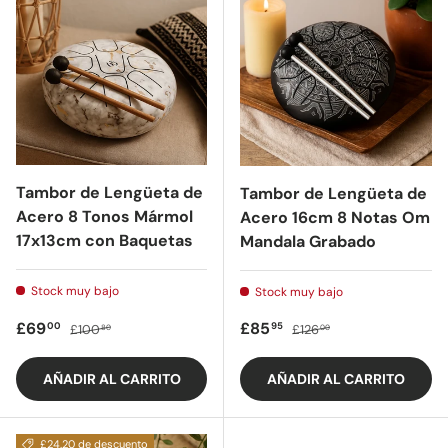
Tambor de Lengüeta de
Tambor de Lengüeta de
Acero 8 Tonos Mármol
Acero 16cm 8 Notas Om
17x13cm con Baquetas
Mandala Grabado
Stock muy bajo
Stock muy bajo
Precio de oferta
Precio regular
Precio de oferta
Precio regular
£69
£85
00
95
£100
£126
80
00
AÑADIR AL CARRITO
AÑADIR AL CARRITO
£24.20 de descuento