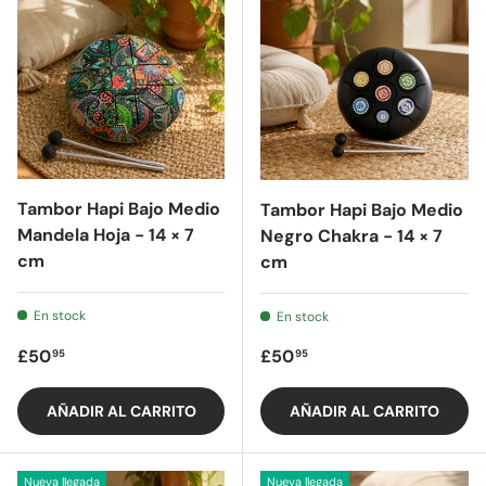
Tambor Hapi Bajo Medio
Tambor Hapi Bajo Medio
Mandela Hoja - 14 × 7
Negro Chakra - 14 × 7
cm
cm
En stock
En stock
Precio regular
Precio regular
£50
£50
95
95
AÑADIR AL CARRITO
AÑADIR AL CARRITO
Nueva llegada
Nueva llegada