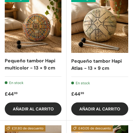
Pequeño tambor Hapi
Pequeño tambor Hapi
multicolor - 13 × 9 cm
Atlas - 13 × 9 cm
En stock
En stock
Precio regular
Precio regular
£44
£44
99
99
AÑADIR AL CARRITO
AÑADIR AL CARRITO
£31.80 de descuento
£40.05 de descuento