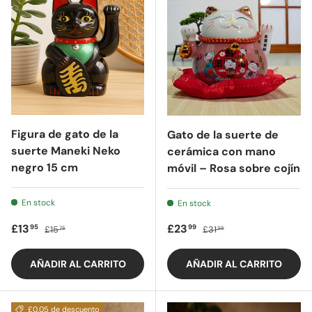
Figura de gato de la
Gato de la suerte de
suerte Maneki Neko
cerámica con mano
negro 15 cm
móvil – Rosa sobre cojín
En stock
En stock
Precio de oferta
Precio regular
Precio de oferta
Precio regular
£13
£23
95
99
£15
£31
75
95
AÑADIR AL CARRITO
AÑADIR AL CARRITO
£0.05 de descuento