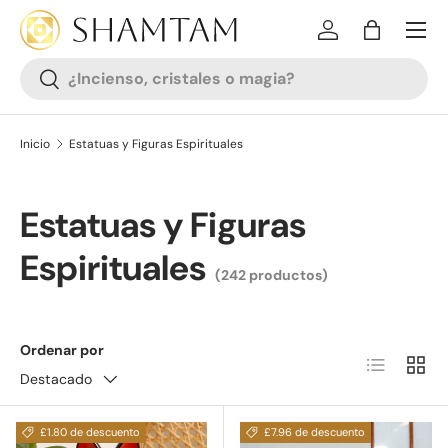
SALTAR AL CONTENIDO
Iniciar sesión
Bolsa
Buscar
Buscar
Inicio
Estatuas y Figuras Espirituales
Estatuas y Figuras
Espirituales
(242 productos)
Ordenar por
Lista
Cuadr
Destacado
£1.80 de descuento
£7.96 de descuento