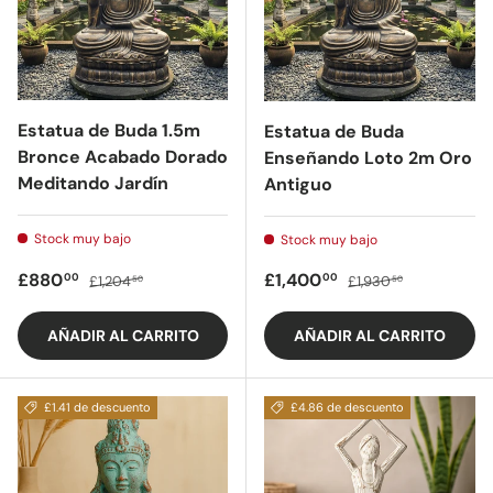
Estatua de Buda 1.5m
Estatua de Buda
Bronce Acabado Dorado
Enseñando Loto 2m Oro
Meditando Jardín
Antiguo
Stock muy bajo
Stock muy bajo
Precio de oferta
Precio regular
Precio de oferta
Precio regular
£880
£1,400
00
00
£1,204
£1,930
50
50
AÑADIR AL CARRITO
AÑADIR AL CARRITO
£1.41 de descuento
£4.86 de descuento