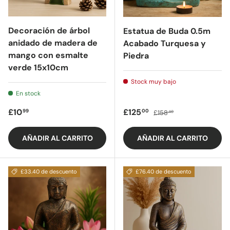
Decoración de árbol
Estatua de Buda 0.5m
anidado de madera de
Acabado Turquesa y
mango con esmalte
Piedra
verde 15x10cm
Stock muy bajo
En stock
Precio regular
Precio de oferta
Precio regular
£10
£125
99
00
£158
40
AÑADIR AL CARRITO
AÑADIR AL CARRITO
£33.40 de descuento
£76.40 de descuento