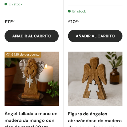
En stock
En stock
Precio regular
Precio regular
£11
£10
99
99
AÑADIR AL CARRITO
AÑADIR AL CARRITO
£4.15 de descuento
Ángel tallado a mano en
Figura de ángeles
madera de mango con
abrazándose de madera