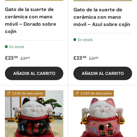
Gato de la suerte de
Gato de la suerte de
cerámica con mano
cerámica con mano
móvil – Dorado sobre
móvil – Azul sobre cojín
cojín
En stock
En stock
Precio de oferta
Precio regular
Precio de oferta
Precio regular
£23
£23
99
99
£31
£31
95
95
AÑADIR AL CARRITO
AÑADIR AL CARRITO
£2.80 de descuento
£2.80 de descuento