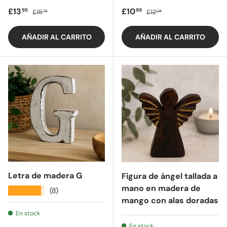
Precio de oferta
Precio regular
Precio de oferta
Precio regular
£13
£10
95
99
£15
£12
75
09
AÑADIR AL CARRITO
AÑADIR AL CARRITO
Letra de madera G
Figura de ángel tallada a
mano en madera de
★★★★★
(8)
mango con alas doradas
En stock
En stock