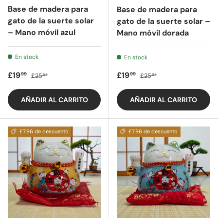
Base de madera para
Base de madera para
gato de la suerte solar
gato de la suerte solar –
– Mano móvil azul
Mano móvil dorada
En stock
En stock
Precio de oferta
Precio regular
Precio de oferta
Precio regular
£19
£19
99
99
£25
£25
95
95
AÑADIR AL CARRITO
AÑADIR AL CARRITO
£7.96 de descuento
£7.96 de descuento