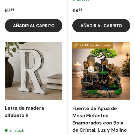
Precio regular
Precio regular
£7
£9
95
99
AÑADIR AL CARRITO
AÑADIR AL CARRITO
£17.60 de descuento
Letra de madera
Fuente de Agua de
alfabeto R
Mesa Elefantes
Enamorados con Bola
de Cristal, Luz y Molino
En stock