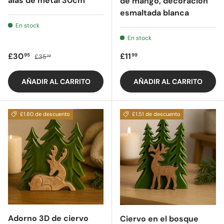
alas de metal 30cm
de mango, decoración
esmaltada blanca
En stock
En stock
Precio de oferta
Precio regular
Precio regular
£30
£11
95
99
£35
10
AÑADIR AL CARRITO
AÑADIR AL CARRITO
£1.80 de descuento
£1.51 de descuento
Adorno 3D de ciervo
Ciervo en el bosque