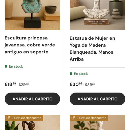
Escultura princesa
Estatua de Mujer en
javanesa, cobre verde
Yoga de Madera
antiguo en soporte
Blanqueada, Manos
Arriba
En stock
En stock
Precio de oferta
Precio regular
Precio de oferta
Precio regular
£18
£30
99
99
£20
£35
40
85
AÑADIR AL CARRITO
AÑADIR AL CARRITO
£4.86 de descuento
£4.86 de descuento