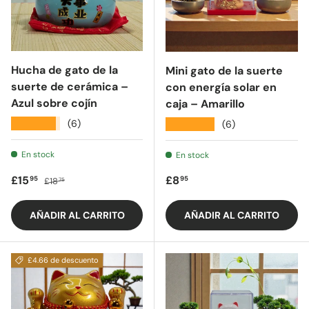
Hucha de gato de la
Mini gato de la suerte
suerte de cerámica –
con energía solar en
Azul sobre cojín
caja – Amarillo
★★★★★
(6)
★★★★★
(6)
En stock
En stock
Precio de oferta
Precio regular
Precio regular
£15
£8
95
95
£18
75
AÑADIR AL CARRITO
AÑADIR AL CARRITO
£4.66 de descuento