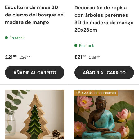
Escultura de mesa 3D
Decoración de repisa
de ciervo del bosque en
con árboles perennes
madera de mango
3D de madera de mango
20x23cm
En stock
En stock
Precio de oferta
Precio regular
Precio de oferta
Precio regular
£21
£21
99
99
£23
£23
85
85
AÑADIR AL CARRITO
AÑADIR AL CARRITO
£33.40 de descuento