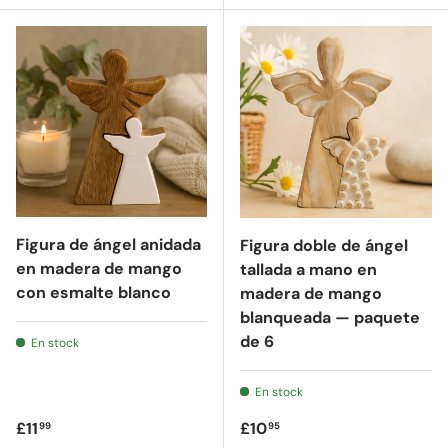
Figura de ángel anidada
Figura doble de ángel
en madera de mango
tallada a mano en
con esmalte blanco
madera de mango
blanqueada — paquete
de 6
En stock
En stock
Precio regular
Precio regular
£11
£10
99
95