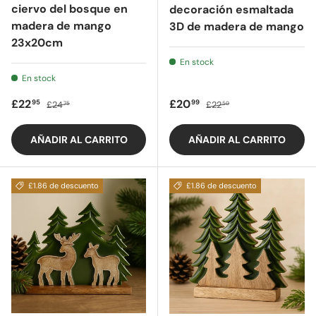
ciervo del bosque en
decoración esmaltada
madera de mango
3D de madera de mango
23x20cm
En stock
En stock
Precio de oferta
Precio regular
Precio de oferta
Precio regular
£22
£20
95
99
£24
£22
75
50
AÑADIR AL CARRITO
AÑADIR AL CARRITO
£1.86 de descuento
£1.86 de descuento