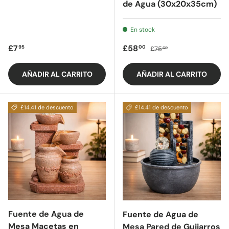
de Agua (30x20x35cm)
En stock
Precio regular
Precio de oferta
Precio regular
£7
£58
95
00
£75
60
AÑADIR AL CARRITO
AÑADIR AL CARRITO
£14.41 de descuento
£14.41 de descuento
Fuente de Agua de
Fuente de Agua de
Mesa Macetas en
Mesa Pared de Guijarros