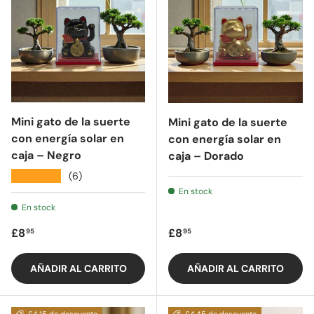
Mini gato de la suerte
Mini gato de la suerte
con energía solar en
con energía solar en
caja – Negro
caja – Dorado
★★★★★
(6)
En stock
En stock
Precio regular
Precio regular
£8
£8
95
95
AÑADIR AL CARRITO
AÑADIR AL CARRITO