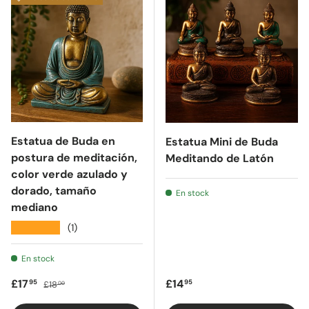
Estatua de Buda en
Estatua Mini de Buda
postura de meditación,
Meditando de Latón
color verde azulado y
dorado, tamaño
En stock
mediano
★★★★★
(1)
En stock
Precio de oferta
Precio regular
Precio regular
£17
£14
95
95
£18
00