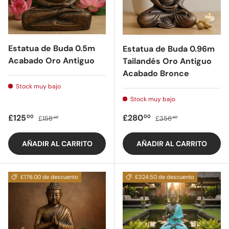
Estatua de Buda 0.5m
Estatua de Buda 0.96m
Acabado Oro Antiguo
Tailandés Oro Antiguo
Acabado Bronce
Stock muy bajo
Stock muy bajo
Precio de oferta
Precio regular
Precio de oferta
Precio regular
£125
£280
00
00
£158
£356
40
40
AÑADIR AL CARRITO
AÑADIR AL CARRITO
£176.00 de descuento
£324.50 de descuento