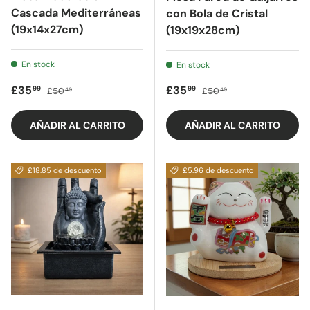
Cascada Mediterráneas
con Bola de Cristal
(19x14x27cm)
(19x19x28cm)
En stock
En stock
Precio de oferta
Precio regular
Precio de oferta
Precio regular
£35
£35
99
99
£50
£50
40
40
AÑADIR AL CARRITO
AÑADIR AL CARRITO
£18.85 de descuento
£5.96 de descuento