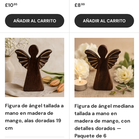
Precio regular
Precio regular
£10
£8
95
99
AÑADIR AL CARRITO
AÑADIR AL CARRITO
Figura de ángel tallada a
Figura de ángel mediana
mano en madera de
tallada a mano en
mango, alas doradas 19
madera de mango, con
cm
detalles dorados —
Paquete de 6