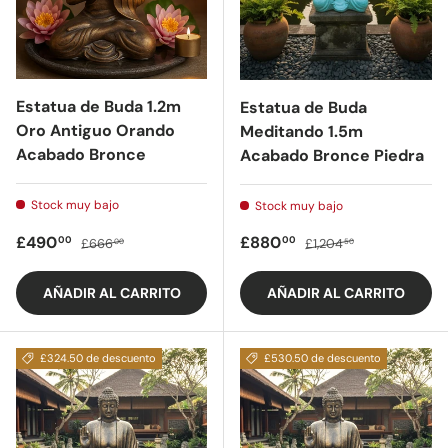
Estatua de Buda 1.2m
Estatua de Buda
Oro Antiguo Orando
Meditando 1.5m
Acabado Bronce
Acabado Bronce Piedra
Stock muy bajo
Stock muy bajo
Precio de oferta
Precio regular
Precio de oferta
Precio regular
£490
£880
00
00
£666
£1,204
00
50
AÑADIR AL CARRITO
AÑADIR AL CARRITO
£324.50 de descuento
£530.50 de descuento