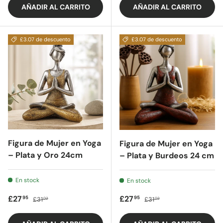
AÑADIR AL CARRITO
AÑADIR AL CARRITO
£3.07 de descuento
£3.07 de descuento
Figura de Mujer en Yoga
Figura de Mujer en Yoga
– Plata y Oro 24cm
– Plata y Burdeos 24 cm
En stock
En stock
Precio de oferta
Precio regular
Precio de oferta
Precio regular
£27
£27
95
95
£31
£31
02
02