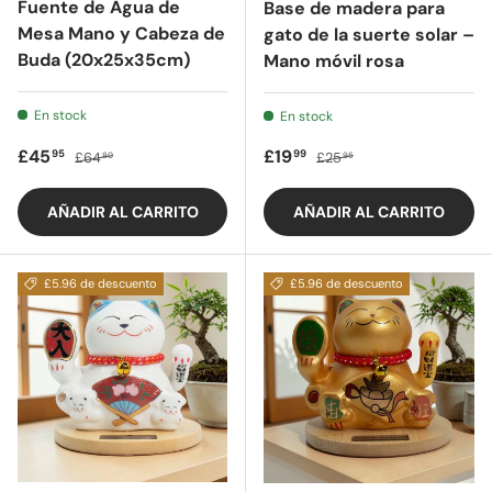
Fuente de Agua de
Base de madera para
Mesa Mano y Cabeza de
gato de la suerte solar –
Buda (20x25x35cm)
Mano móvil rosa
En stock
En stock
Precio de oferta
Precio regular
Precio de oferta
Precio regular
£45
£19
95
99
£64
£25
80
95
AÑADIR AL CARRITO
AÑADIR AL CARRITO
£5.96 de descuento
£5.96 de descuento