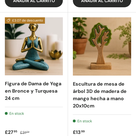
AÑADIR AL CARRITO
AÑADIR AL CARRITO
£3.07 de descuento
Figura de Dama de Yoga
Escultura de mesa de
en Bronce y Turquesa
árbol 3D de madera de
24 cm
mango hecha a mano
20x10cm
En stock
En stock
Precio de oferta
Precio regular
Precio regular
£27
£13
95
99
£31
02