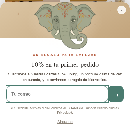
×
✦
✦
✦
UN REGALO PARA EMPEZAR
Escultura de Mujer en
Estatua de Cabeza de
10% en tu primer pedido
Yoga de Madera,
Buda de Concreto –
Postura Girada
Cobre Azul
Suscríbete a nuestras cartas Slow Living, un poco de calma de vez
en cuando, y te enviamos tu regalo de bienvenida.
En stock
En stock
→
Precio de oferta
Precio regular
Precio de oferta
Precio regular
£30
£22
99
95
£35
£24
85
60
Al suscribirte aceptas recibir correos de SHAMTAM. Cancela cuando quieras.
Privacidad
.
AÑADIR AL CARRITO
AÑADIR AL CARRITO
Ahora no