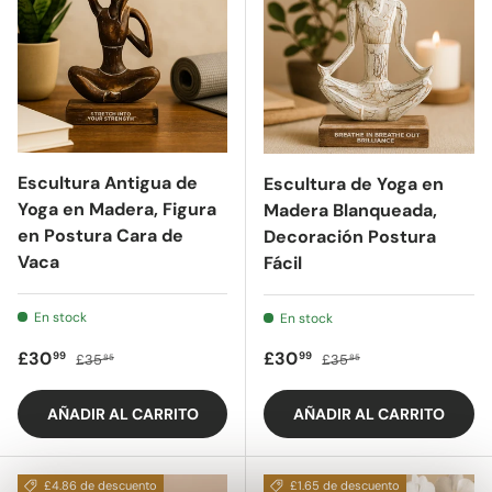
Escultura Antigua de
Escultura de Yoga en
Yoga en Madera, Figura
Madera Blanqueada,
en Postura Cara de
Decoración Postura
Vaca
Fácil
En stock
En stock
Precio de oferta
Precio regular
Precio de oferta
Precio regular
£30
£30
99
99
£35
£35
85
85
AÑADIR AL CARRITO
AÑADIR AL CARRITO
£4.86 de descuento
£1.65 de descuento