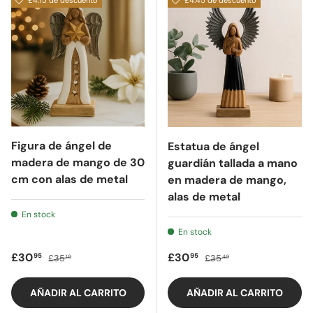
£4.15 de descuento
£4.45 de descuento
Figura de ángel de
Estatua de ángel
madera de mango de 30
guardián tallada a mano
cm con alas de metal
en madera de mango,
alas de metal
En stock
En stock
Precio de oferta
Precio regular
Precio de oferta
Precio regular
£30
£30
95
95
£35
£35
10
40
AÑADIR AL CARRITO
AÑADIR AL CARRITO