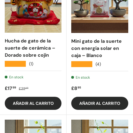
Hucha de gato de la
Mini gato de la suerte
suerte de cerámica –
con energía solar en
Dorado sobre cojín
caja – Blanco
★★★★★
(1)
★★★★★
(4)
En stock
En stock
Precio de oferta
Precio regular
Precio regular
£17
£8
99
95
£22
65
AÑADIR AL CARRITO
AÑADIR AL CARRITO