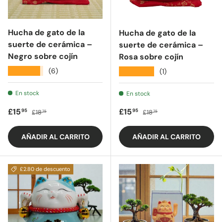
Hucha de gato de la
Hucha de gato de la
suerte de cerámica –
suerte de cerámica –
Negro sobre cojín
Rosa sobre cojín
★★★★★
(6)
★★★★★
(1)
En stock
En stock
Precio de oferta
Precio regular
Precio de oferta
Precio regular
£15
£15
95
95
£18
£18
75
75
AÑADIR AL CARRITO
AÑADIR AL CARRITO
£2.80 de descuento