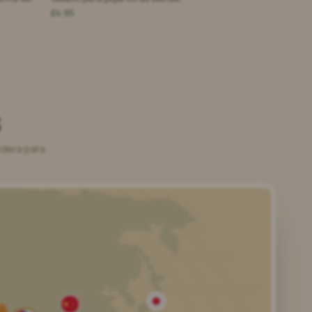
£4.95
s
ndera para