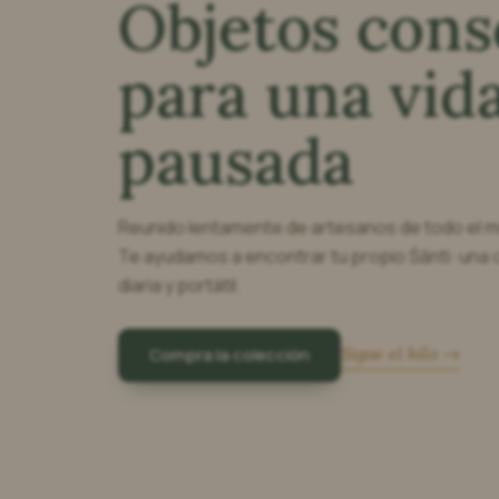
Objetos cons
para una vid
pausada
Reunido lentamente de artesanos de todo el 
Te ayudamos a encontrar tu propio Śānti: una 
diaria y portátil.
Sigue el hilo →
Compra la colección