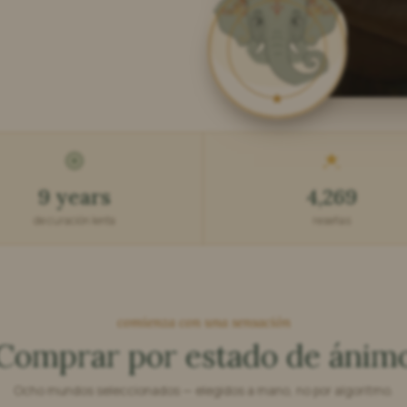
SHAMTAM · ŚĀNTI
9 years
4,269
de curación lenta
reseñas
comienza con una sensación
Comprar por estado de ánim
Ocho mundos seleccionados — elegidos a mano, no por algoritmo.