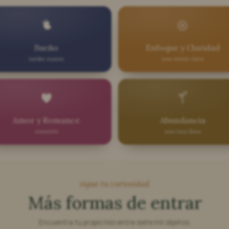
Sueño
Enfoque y Claridad
tardes suaves
una mente clara
Amor y Romance
Abundancia
conexión
una taza llena
sigue tu curiosidad
Más formas de entrar
Encuentra tu propio hilo entre siete mil objetos.