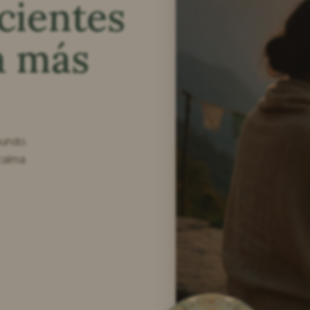
cientes
a más
mundo.
calma