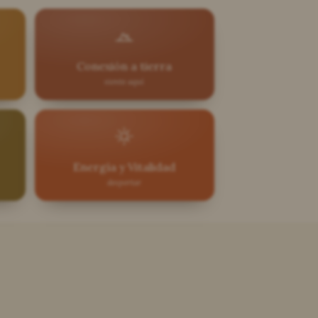
Conexión a tierra
siente aquí
Energía y Vitalidad
despertar