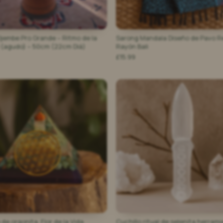
jembe Pro Grande – Ritmo de la
Sarong Mandala Diseño de Pavo R
 (agudo) – 50cm (22cm Diá)
Rayón Bali
£15.99
de orgonita, Flor de la Vida,
Cuchillo ritual de selenita herram