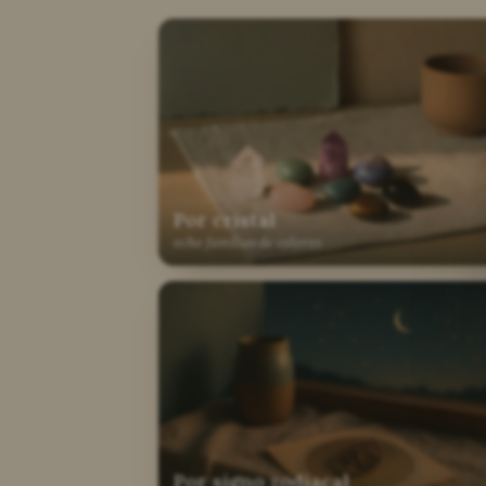
Por cristal
ocho familias de colores
Por signo zodiacal