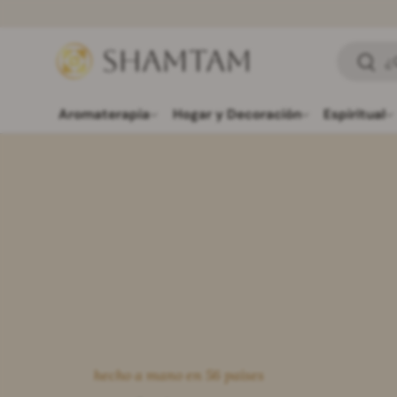
SALTAR AL CONTENIDO
Buscar
Busca
Aromaterapia
Hogar y Decoración
Espiritual
hecho a mano en 56 países