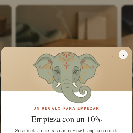
×
✦
Por aroma
Po
✦
ocho familias de aromas
siet
✦
UN REGALO PARA EMPEZAR
Empieza con un 10%
Suscríbete a nuestras cartas Slow Living, un poco de
Por elemento
He