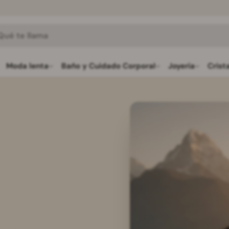
r
Moda lenta
Baño y Cuidado Corporal
Joyería
Crist