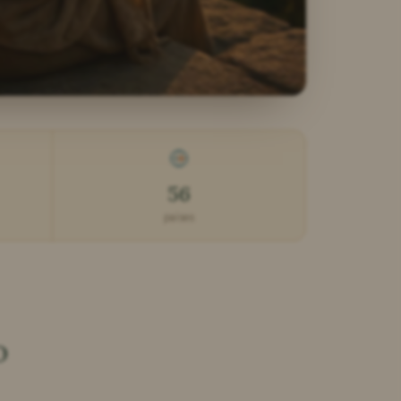
56
países
o