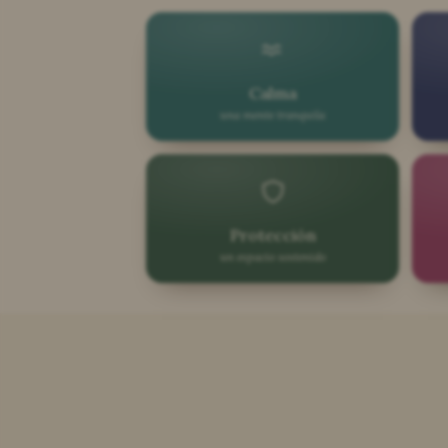
Calma
una mente tranquila
Protección
un espacio sostenido