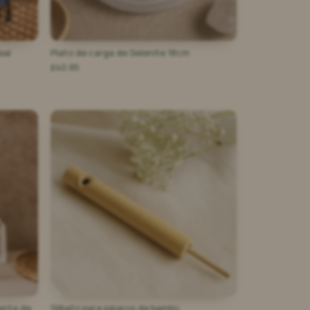
eal
Plato de carga de Selenite 18cm
£40.95
ienta de
Silbato para pájaros de bambú