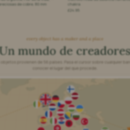
preciosas de cobre, 80 mm
chakra
£24.95
every object has a maker and a place
Un mundo de creadore
objetos provienen de 56 países. Pasa el cursor sobre cualquier ba
conocer el lugar del que procede.