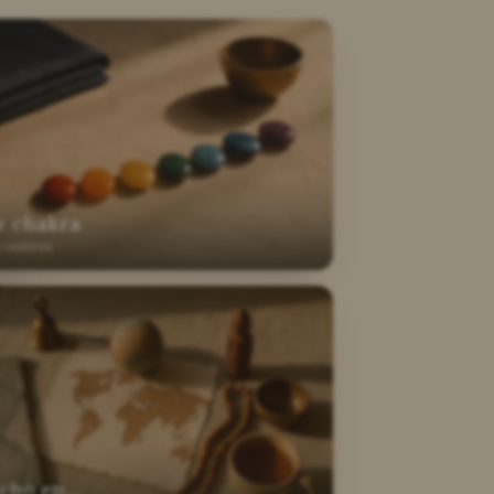
r chakra
e centros
cho en…