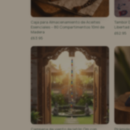
Caja para Almacenamiento de Aceites
Tambor D
Esenciales – 80 Compartimentos 10ml de
Libertad
Madera
£62.95
£63.95
Campana de viento de latón Om con
Pirámide 