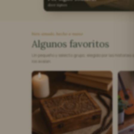
doce signos
bien amado, hecho a mano
Algunos favoritos
Un pequeño y selecto grupo, elegido por las historias 
los avalan.