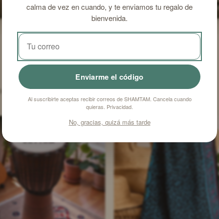
calma de vez en cuando, y te enviamos tu regalo de
cinco elementos
de 5
bienvenida.
Enviarme el código
que los respaldan y las reseñas que
Al suscribirte aceptas recibir correos de SHAMTAM. Cancela cuando
quieras.
Privacidad
.
No, gracias, quizá más tarde