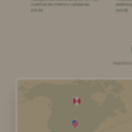
cuentas de chakra y campanas
piedras 
£13.99
£40.95
Nuestros 