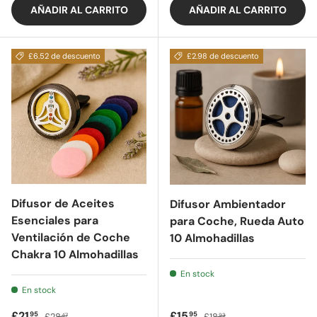
AÑADIR AL CARRITO
AÑADIR AL CARRITO
£6.52 de descuento
£2.98 de descuento
Difusor de Aceites
Difusor Ambientador
Esenciales para
para Coche, Rueda Auto
Ventilación de Coche
10 Almohadillas
Chakra 10 Almohadillas
En stock
En stock
Precio de oferta
Precio regular
Precio de oferta
Precio regular
£21
£15
95
95
£28
£18
47
93