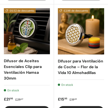
£6.52 de descuento
£2.98 de descuento
Difusor de Aceites
Difusor para Ventilación
Esenciales Clip para
de Coche – Flor de la
Ventilación Hamsa
Vida 10 Almohadillas
30mm
En stock
En stock
Precio de oferta
Precio regular
Precio de oferta
Precio regular
£21
£15
95
95
£28
£18
47
93