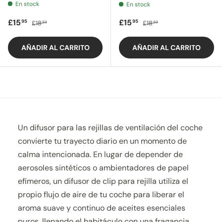
En stock
En stock
Precio de oferta
Precio regular
Precio de oferta
Precio regular
£15
£15
95
95
£18
£18
93
93
AÑADIR AL CARRITO
AÑADIR AL CARRITO
Un difusor para las rejillas de ventilación del coche
convierte tu trayecto diario en un momento de
calma intencionada. En lugar de depender de
aerosoles sintéticos o ambientadores de papel
efímeros, un difusor de clip para rejilla utiliza el
propio flujo de aire de tu coche para liberar el
aroma suave y continuo de aceites esenciales
puros, llenando el habitáculo con una fragancia