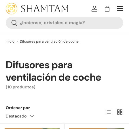
SALTAR AL CONTENIDO
Iniciar sesión
Bolsa
Buscar
Buscar
Inicio
Difusores para ventilación de coche
Difusores para
ventilación de coche
(10 productos)
Ordenar por
Lista
Cuadr
Destacado