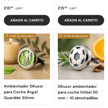
Precio de oferta
Precio regular
Precio de oferta
Precio regular
£15
£15
95
95
£18
£18
93
93
AÑADIR AL CARRITO
AÑADIR AL CARRITO
£2.98 de descuento
£2.98 de descuento
Ambientador Difusor
Difusor ambientador
para Coche Ángel
para coche fútbol 30
Guardián 30mm
mm – 10 almohadillas