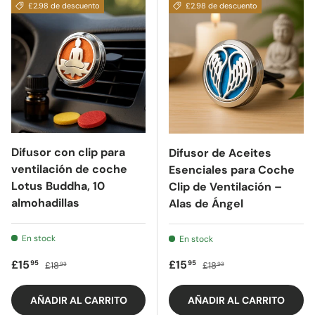
£2.98 de descuento
£2.98 de descuento
Difusor con clip para
Difusor de Aceites
ventilación de coche
Esenciales para Coche
Lotus Buddha, 10
Clip de Ventilación –
almohadillas
Alas de Ángel
En stock
En stock
Precio de oferta
Precio regular
Precio de oferta
Precio regular
£15
£15
95
95
£18
£18
93
93
AÑADIR AL CARRITO
AÑADIR AL CARRITO